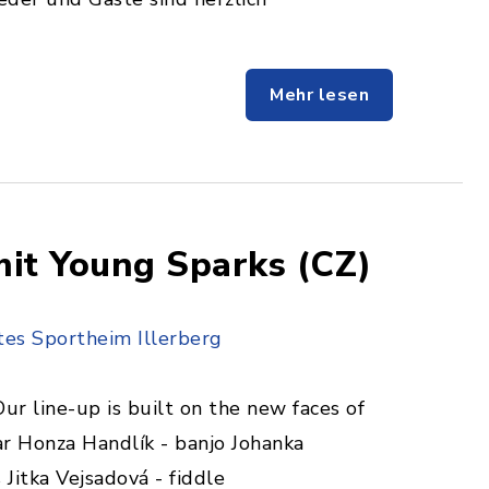
Mehr lesen
t Young Sparks (CZ)
tes Sportheim Illerberg
r line-up is built on the new faces of
r Honza Handlík - banjo Johanka
Jitka Vejsadová - fiddle