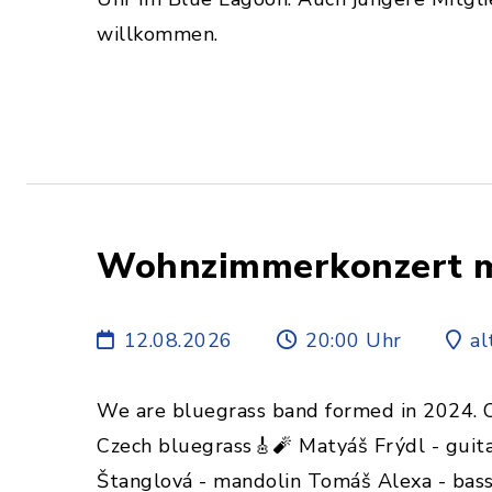
willkommen.
Wohnzimmerkonzert mi
12.08.2026
20:00 Uhr
al
We are bluegrass band formed in 2024. Ou
Czech bluegrass🎸🧨 Matyáš Frýdl - guita
Štanglová - mandolin Tomáš Alexa - bass 