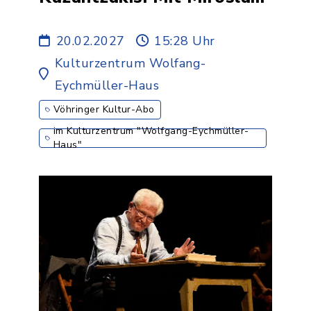
Nemec & Orchistra
Laskarina - 5.ABO
20.02.2027
15:28 Uhr
Kulturzentrum Wolfang-
Eychmüller-Haus
Vöhringer Kultur-Abo
im Kulturzentrum "Wolfgang-Eychmüller-
Haus"