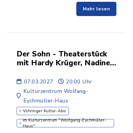
Mehr lesen
Der Sohn - Theaterstück
mit Hardy Krüger, Nadine
Menz, Quentin Lopes und
Alexa Maria Surholt -
07.03.2027
20:00 Uhr
6.ABO
Kulturzentrum Wolfang-
Eychmüller-Haus
Vöhringer Kultur-Abo
im Kulturzentrum "Wolfgang-Eychmüller-
Haus"