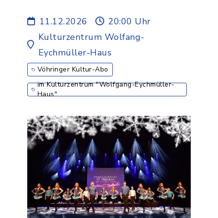
music, song and dance -
3.ABO
11.12.2026
20:00 Uhr
Kulturzentrum Wolfang-
Eychmüller-Haus
Vöhringer Kultur-Abo
im Kulturzentrum "Wolfgang-Eychmüller-
Haus"