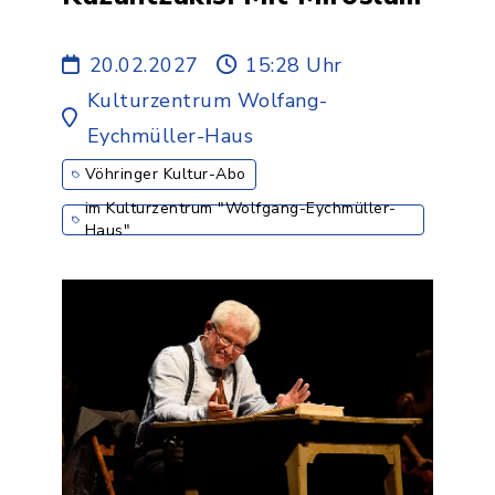
Nemec & Orchistra
Laskarina - 5.ABO
20.02.2027
15:28 Uhr
Kulturzentrum Wolfang-
Eychmüller-Haus
Vöhringer Kultur-Abo
im Kulturzentrum "Wolfgang-Eychmüller-
Haus"