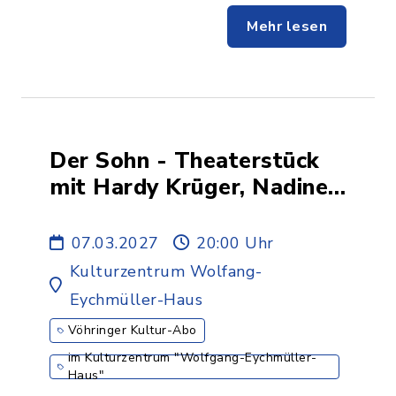
Mehr lesen
Der Sohn - Theaterstück
mit Hardy Krüger, Nadine
Menz, Quentin Lopes und
Alexa Maria Surholt -
07.03.2027
20:00 Uhr
6.ABO
Kulturzentrum Wolfang-
Eychmüller-Haus
Vöhringer Kultur-Abo
im Kulturzentrum "Wolfgang-Eychmüller-
Haus"