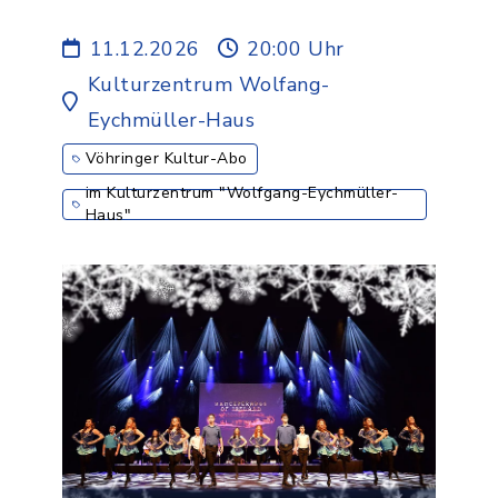
music, song and dance -
3.ABO
11.12.2026
20:00 Uhr
Kulturzentrum Wolfang-
Eychmüller-Haus
Vöhringer Kultur-Abo
im Kulturzentrum "Wolfgang-Eychmüller-
Haus"