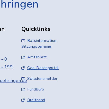
öhringen
en
Quicklinks
Ratsinformation,
Sitzungstermine
Amtsblatt
 - 0
 - 199
Geo-Datenportal
Schadensmelder
oehringen.de
Fundbüro
Breitband