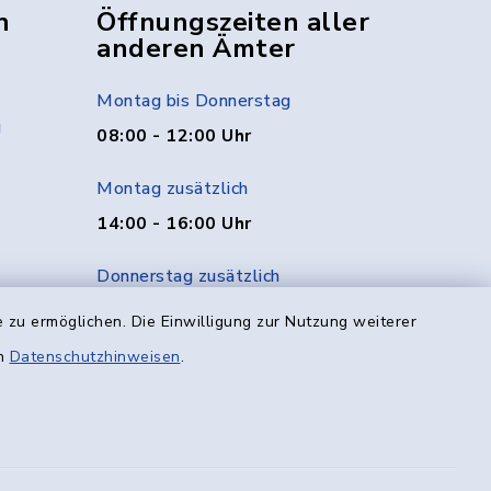
n
Öffnungszeiten aller
anderen Ämter
Montag bis Donnerstag
g
08:00 - 12:00 Uhr
Montag zusätzlich
14:00 - 16:00 Uhr
Donnerstag zusätzlich
14:00 - 18:00 Uhr
 zu ermöglichen. Die Einwilligung zur Nutzung weiterer
en
Datenschutzhinweisen
.
Freitag
08:00 - 12:00 Uhr