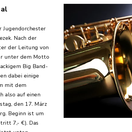
hal
er Jugendorchester
ezek. Nach der
ter der Leitung von
ahr unter dem Motto
nackigem Big Band-
en dabei einige
am mit dem
h also auf einen
tag, den 17. März
rg. Beginn ist um
ritt 7,- €). Das