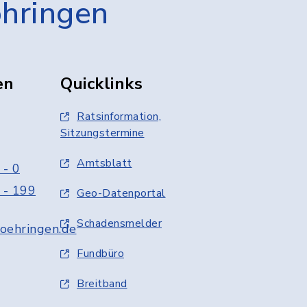
öhringen
en
Quicklinks
Ratsinformation,
Sitzungstermine
Amtsblatt
 - 0
 - 199
Geo-Datenportal
Schadensmelder
oehringen.de
Fundbüro
Breitband