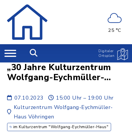
25 °C
Digitaler
Ortsplan
„30 Jahre Kulturzentrum
Wolfgang-Eychmüller-
Haus“ & „Schwaben
gestern-heute-morgen“
07.10.2023
15:00 Uhr – 19:00 Uhr
Kulturzentrum Wolfgang-Eychmüller-
Haus Vöhringen
im Kulturzentrum "Wolfgang-Eychmüller-Haus"