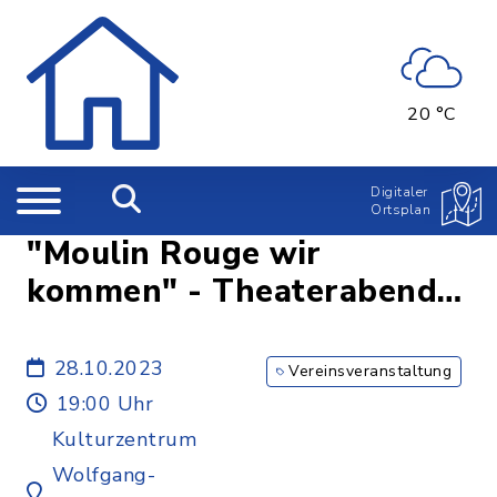
20 °C
Digitaler
Ortsplan
"Moulin Rouge wir
kommen" - Theaterabende
des Trachtenvereins
28.10.2023
Vereinsveranstaltung
19:00 Uhr
Kulturzentrum
Wolfgang-