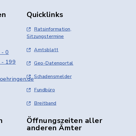
en
Quicklinks
Ratsinformation,
Sitzungstermine
Amtsblatt
 - 0
 - 199
Geo-Datenportal
Schadensmelder
oehringen.de
Fundbüro
Breitband
n
Öffnungszeiten aller
anderen Ämter