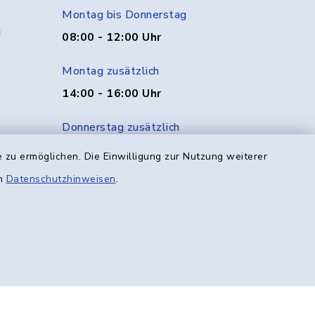
Montag bis Donnerstag
g
08:00 - 12:00 Uhr
Montag zusätzlich
14:00 - 16:00 Uhr
Donnerstag zusätzlich
14:00 - 18:00 Uhr
 zu ermöglichen. Die Einwilligung zur Nutzung weiterer
en
Datenschutzhinweisen
.
Freitag
08:00 - 12:00 Uhr