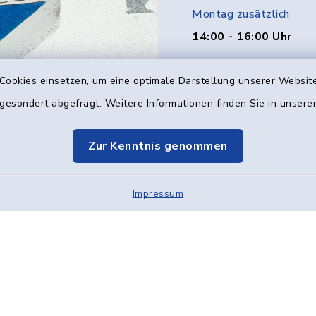
Montag zusätzlich
14:00 - 16:00 Uhr
Donnerstag zusätzlich
Cookies einsetzen, um eine optimale Darstellung unserer Website
14:00 - 18:00 Uhr
 gesondert abgefragt. Weitere Informationen finden Sie in unser
Freitag
Zur Kenntnis genommen
08:00 - 12:00 Uhr
Impressum
Kontakt
Barrier
Elektronische Kom
Cookie-Einstellung