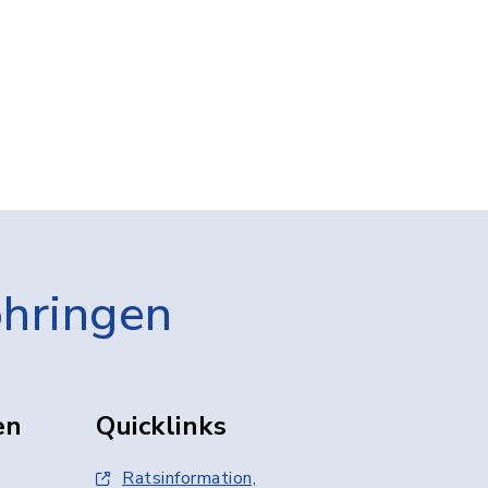
öhringen
en
Quicklinks
Ratsinformation,