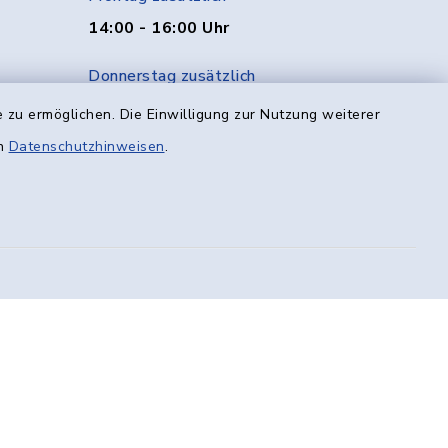
14:00 - 16:00 Uhr
Donnerstag zusätzlich
14:00 - 18:00 Uhr
 zu ermöglichen. Die Einwilligung zur Nutzung weiterer
en
Datenschutzhinweisen
.
Freitag
08:00 - 12:00 Uhr
efreiheit
Datenschutz
Impressum
munikation
Sitemap
en