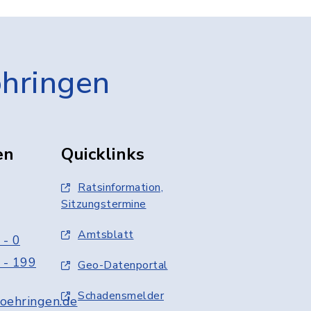
öhringen
en
Quicklinks
Ratsinformation,
Sitzungstermine
Amtsblatt
 - 0
 - 199
Geo-Datenportal
Schadensmelder
oehringen.de