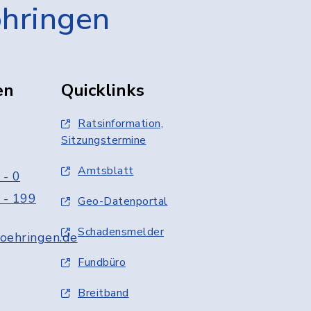
öhringen
en
Quicklinks
Ratsinformation,
Sitzungstermine
Amtsblatt
 - 0
 - 199
Geo-Datenportal
Schadensmelder
oehringen.de
Fundbüro
Breitband