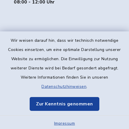
08:00 - 12:00 Uhr
Wir weisen darauf hin, dass wir technisch notwendige
Kontakt
Cookies einsetzen, um eine optimale Darstellung unserer
Website zu ermöglichen. Die Einwilligung zur Nutzung
Barrierefreiheit
weiterer Dienste wird bei Bedarf gesondert abgefragt.
Weitere Informationen finden Sie in unseren
Datenschutz
Datenschutzhinweisen
.
Impressum
Zur Kenntnis genommen
Elektronische Kommunikation
Impressum
Sitemap