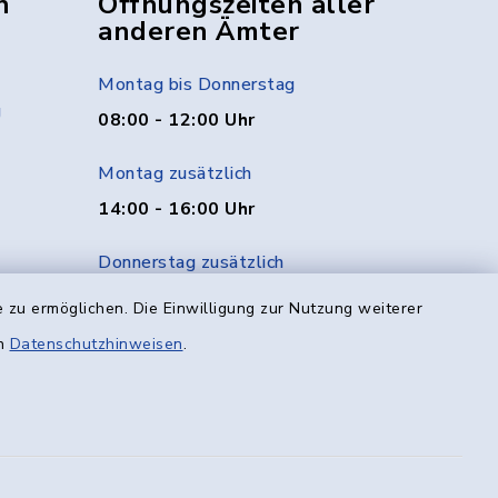
n
Öffnungszeiten aller
anderen Ämter
Montag bis Donnerstag
g
08:00 - 12:00 Uhr
Montag zusätzlich
14:00 - 16:00 Uhr
Donnerstag zusätzlich
14:00 - 18:00 Uhr
 zu ermöglichen. Die Einwilligung zur Nutzung weiterer
en
Datenschutzhinweisen
.
Freitag
08:00 - 12:00 Uhr