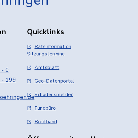
öhringen
en
Quicklinks
Ratsinformation,
Sitzungstermine
Amtsblatt
 - 0
 - 199
Geo-Datenportal
Schadensmelder
oehringen.de
Fundbüro
Breitband