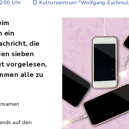
2:00 Uhr
Kulturzentrum "Wolfgang-Eychmül
eim
 ein
chricht, die
den sieben
t vorgelesen,
mmen alle zu
insamen
bends auf den