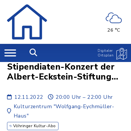
26 °C
Digitaler
Ortsplan
Stipendiaten-Konzert der
Albert-Eckstein-Stiftung
(2. Vöhringern Kultur-Abo
+ Freiverkauf)
12.11.2022
20:00 Uhr – 22:00 Uhr
Kulturzentrum "Wolfgang-Eychmüller-
Haus"
Vöhringer Kultur-Abo