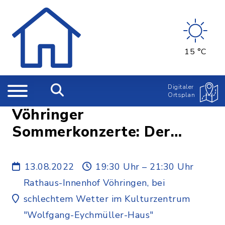
15 °C
Digitaler
Ortsplan
Vöhringer
Sommerkonzerte: Der
Sound der Sixties -
Anywhere is love
13.08.2022
19:30 Uhr – 21:30 Uhr
Rathaus-Innenhof Vöhringen, bei
schlechtem Wetter im Kulturzentrum
"Wolfgang-Eychmüller-Haus"