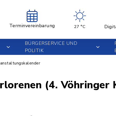
Terminvereinbarung
Digit
27 °C
BÜRGERSERVICE UND
POLITIK
anstaltungskalender
erlorenen (4. Vöhringer