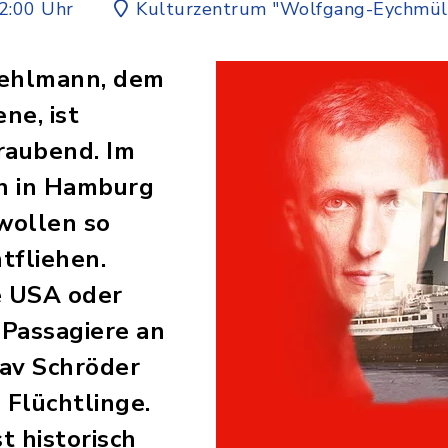
2:00 Uhr
Kulturzentrum "Wolfgang-Eychmül
Kehlmann, dem
ne, ist
raubend. Im
n in Hamburg
 wollen so
tfliehen.
e USA oder
 Passagiere an
tav Schröder
 Flüchtlinge.
st historisch