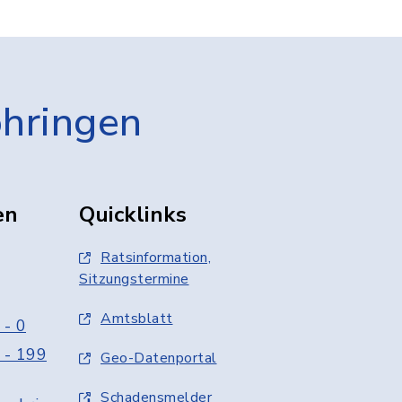
öhringen
en
Quicklinks
Ratsinformation,
Sitzungstermine
Amtsblatt
 - 0
 - 199
Geo-Datenportal
Schadensmelder