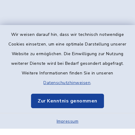
Wir weisen darauf hin, dass wir technisch notwendige
Kontakt
Cookies einsetzen, um eine optimale Darstellung unserer
Website zu ermöglichen. Die Einwilligung zur Nutzung
Barrierefreiheit
weiterer Dienste wird bei Bedarf gesondert abgefragt.
Weitere Informationen finden Sie in unseren
Datenschutz
Datenschutzhinweisen
.
Impressum
Zur Kenntnis genommen
Elektronische Kommunikation
Impressum
Sitemap