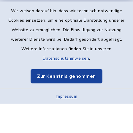
Wir weisen darauf hin, dass wir technisch notwendige
Kontakt
Cookies einsetzen, um eine optimale Darstellung unserer
Website zu ermöglichen. Die Einwilligung zur Nutzung
Barrierefreiheit
weiterer Dienste wird bei Bedarf gesondert abgefragt.
Weitere Informationen finden Sie in unseren
Datenschutz
Datenschutzhinweisen
.
Impressum
Zur Kenntnis genommen
Elektronische Kommunikation
Impressum
Sitemap
Cookie-Einstellungen