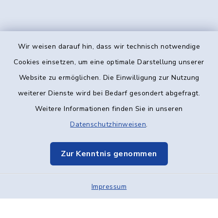
Wir weisen darauf hin, dass wir technisch notwendige
Kontakt
Cookies einsetzen, um eine optimale Darstellung unserer
Website zu ermöglichen. Die Einwilligung zur Nutzung
Barrierefreiheit
weiterer Dienste wird bei Bedarf gesondert abgefragt.
Weitere Informationen finden Sie in unseren
Datenschutz
Datenschutzhinweisen
.
Impressum
Zur Kenntnis genommen
Elektronische Kommunikation
Impressum
Sitemap
Cookie-Einstellungen