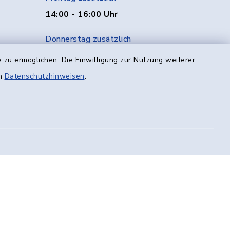
14:00 - 16:00 Uhr
Donnerstag zusätzlich
14:00 - 18:00 Uhr
 zu ermöglichen. Die Einwilligung zur Nutzung weiterer
en
Datenschutzhinweisen
.
Freitag
08:00 - 12:00 Uhr
efreiheit
Datenschutz
Impressum
munikation
Sitemap
en