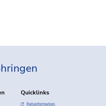
öhringen
en
Quicklinks
Ratsinformation,