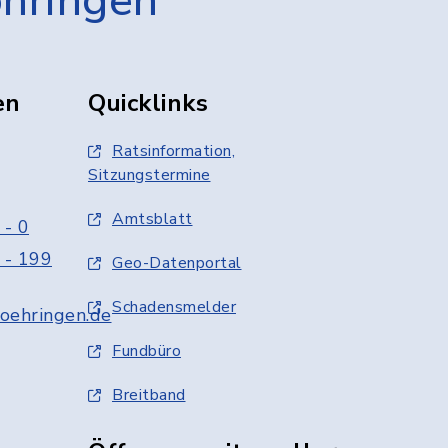
öhringen
en
Quicklinks
Ratsinformation,
Sitzungstermine
Amtsblatt
 - 0
 - 199
Geo-Datenportal
Schadensmelder
oehringen.de
Fundbüro
Breitband