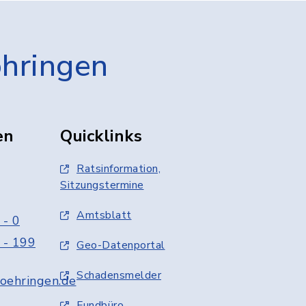
öhringen
en
Quicklinks
Ratsinformation,
Sitzungstermine
Amtsblatt
 - 0
 - 199
Geo-Datenportal
Schadensmelder
oehringen.de
Fundbüro