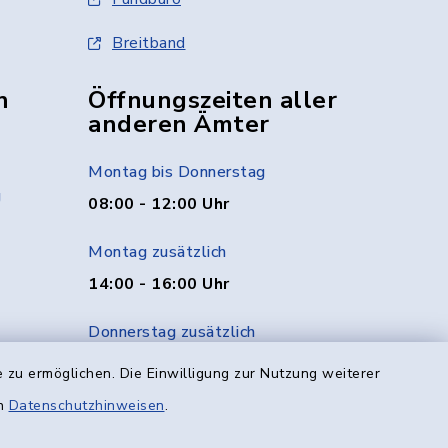
Breitband
n
Öffnungszeiten aller
anderen Ämter
Montag bis Donnerstag
g
08:00 - 12:00 Uhr
Montag zusätzlich
14:00 - 16:00 Uhr
Donnerstag zusätzlich
14:00 - 18:00 Uhr
 zu ermöglichen. Die Einwilligung zur Nutzung weiterer
en
Datenschutzhinweisen
.
Freitag
08:00 - 12:00 Uhr