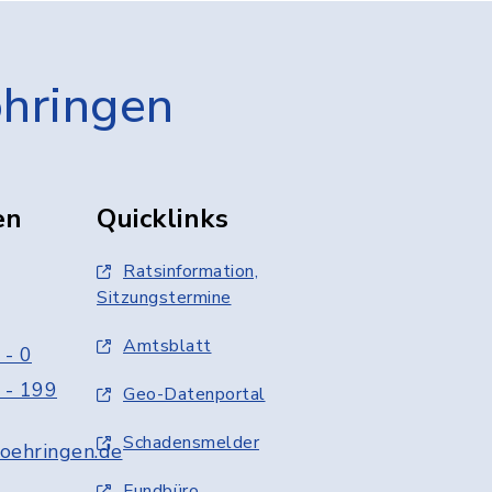
öhringen
en
Quicklinks
Ratsinformation,
Sitzungstermine
Amtsblatt
 - 0
 - 199
Geo-Datenportal
Schadensmelder
oehringen.de
Fundbüro