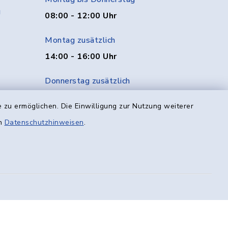
g
08:00 - 12:00 Uhr
Montag zusätzlich
14:00 - 16:00 Uhr
Donnerstag zusätzlich
14:00 - 18:00 Uhr
 zu ermöglichen. Die Einwilligung zur Nutzung weiterer
Freitag
en
Datenschutzhinweisen
.
08:00 - 12:00 Uhr
efreiheit
Datenschutz
Impressum