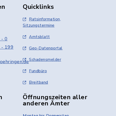
en
Quicklinks
Ratsinformation,
Sitzungstermine
Amtsblatt
 - 0
 - 199
Geo-Datenportal
Schadensmelder
oehringen.de
Fundbüro
Breitband
n
Öffnungszeiten aller
anderen Ämter
Montag bis Donnerstag