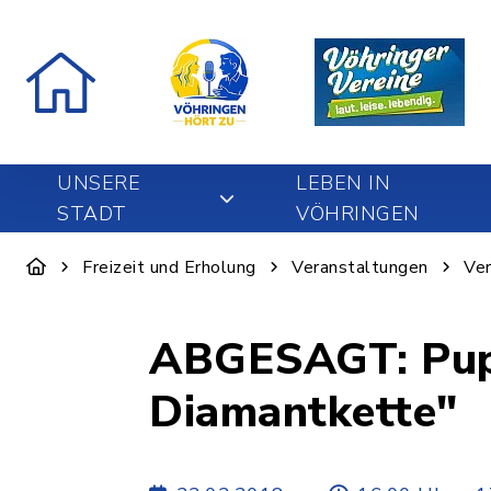
UNSERE
LEBEN IN
STADT
VÖHRINGEN
Freizeit und Erholung
Veranstaltungen
Ver
ABGESAGT: Puppentheater "Die verschwundene
Diamantkette"