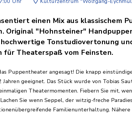
7:00 Uhr
Kulturzentrum "Wolfgang-Eychmül
äsentiert einen Mix aus klassischem 
. Original "Hohnsteiner" Handpuppen
 hochwertige Tonstudiovertonung un
n für Theaterspaß vom Feinsten.
as Puppentheater angesagt! Die knapp einstündig
 2 Jahren geeignet. Das Stück wurde von Tobias Sau
einmaligen Theatermomenten. Fiebern Sie mit, wen
achen Sie wenn Seppel, der witzig-freche Paradies
tionenübergreifende Familienunterhaltung. Nähere 