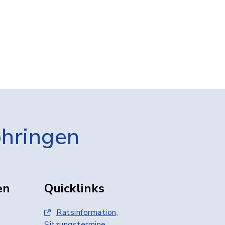
öhringen
en
Quicklinks
Ratsinformation,
Sitzungstermine