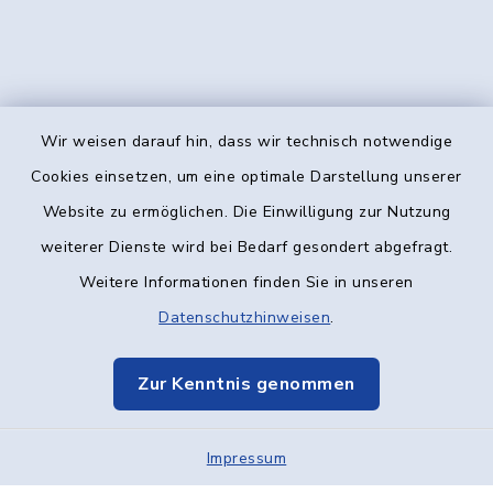
Wir weisen darauf hin, dass wir technisch notwendige
Kontakt
Cookies einsetzen, um eine optimale Darstellung unserer
Website zu ermöglichen. Die Einwilligung zur Nutzung
Barrierefreiheit
weiterer Dienste wird bei Bedarf gesondert abgefragt.
Weitere Informationen finden Sie in unseren
Datenschutz
Datenschutzhinweisen
.
Impressum
Zur Kenntnis genommen
Elektronische Kommunikation
Impressum
Sitemap