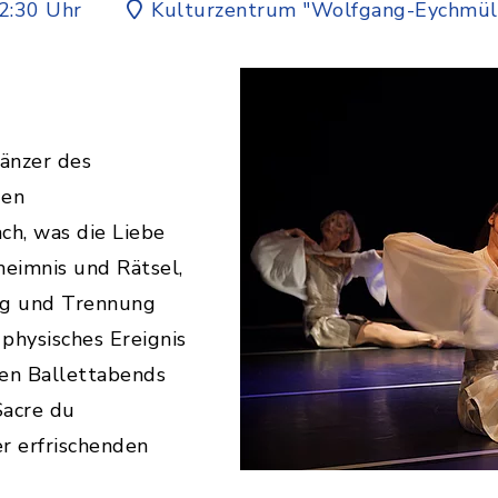
2:30 Uhr
Kulturzentrum "Wolfgang-Eychmül
änzer des
den
h, was die Liebe
eimnis und Rätsel,
ng und Trennung
 physisches Ereignis
sen Ballettabends
Sacre du
er erfrischenden