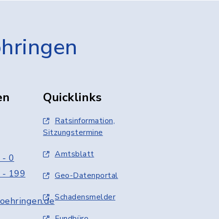
öhringen
en
Quicklinks
Ratsinformation,
Sitzungstermine
Amtsblatt
 - 0
 - 199
Geo-Datenportal
Schadensmelder
oehringen.de
Fundbüro