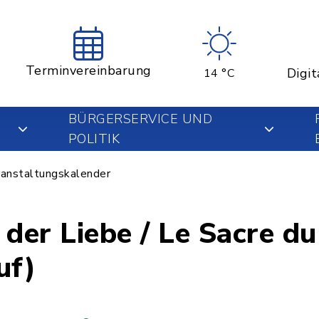
Terminvereinbarung
Digit
14 °C
BÜRGERSERVICE UND
POLITIK
anstaltungskalender
er Liebe / Le Sacre du
uf)