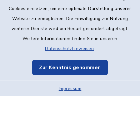
Kontakt
Cookies einsetzen, um eine optimale Darstellung unserer
Website zu ermöglichen. Die Einwilligung zur Nutzung
Barrierefreiheit
weiterer Dienste wird bei Bedarf gesondert abgefragt.
Weitere Informationen finden Sie in unseren
Datenschutz
Datenschutzhinweisen
.
Impressum
Zur Kenntnis genommen
Elektronische Kommunikation
Impressum
Sitemap
Cookie-Einstellungen