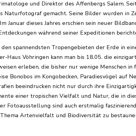
Primatologe und Direktor des Affenbergs Salem. Seit 
ls Naturfotograf gemacht. Seine Bilder wurden in Z
 Im Januar dieses Jahres erschien sein neuer Bildba
ntdeckungen während seiner Expeditionen bericht
s den spannendsten Tropengebieten der Erde in ein
-Haus Vöhringen kann man bis 18.05. die einzigar
weisen erleben, die bisher nur wenige Menschen in 
ise Bonobos im Kongobecken, Paradiesvögel auf Ne
afien beeindrucken nicht nur durch ihre Einzigartigk
nte einer tropischen Vielfalt und Natur, die in di
n der Fotoausstellung sind auch erstmalig fasziniere
Thema Artenvielfalt und Biodiversität zu bestaune