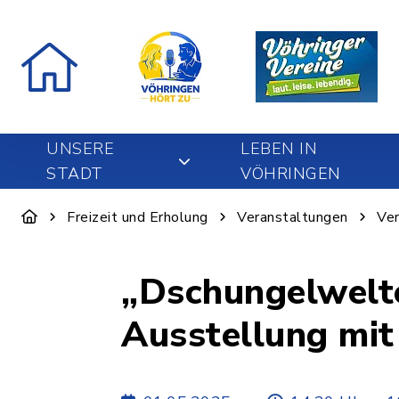
UNSERE
LEBEN IN
STADT
VÖHRINGEN
Freizeit und Erholung
Veranstaltungen
Ver
„Dschungelwelte
Ausstellung mit
von Dr. Roland 