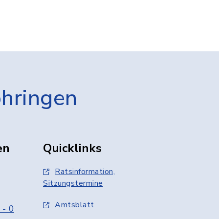
öhringen
en
Quicklinks
Ratsinformation,
Sitzungstermine
Amtsblatt
 - 0