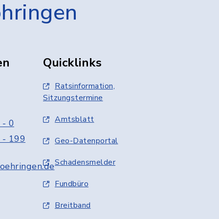
öhringen
en
Quicklinks
Ratsinformation,
Sitzungstermine
Amtsblatt
 - 0
 - 199
Geo-Datenportal
Schadensmelder
oehringen.de
Fundbüro
Breitband