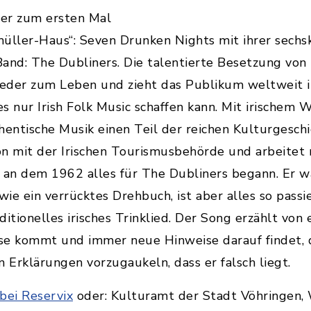
ber zum ersten Mal
ller-Haus“: Seven Drunken Nights mit ihrer sechsk
and: The Dubliners. Die talentierte Besetzung vo
eder zum Leben und zieht das Publikum weltweit in
es nur Irish Folk Music schaffen kann. Mit irischem
thentische Musik einen Teil der reichen Kulturgesch
ion mit der Irischen Tourismusbehörde und arbeitet
n dem 1962 alles für The Dubliners begann. Er war
 wie ein verrücktes Drehbuch, ist aber alles so pass
aditionelles irisches Trinklied. Der Song erzählt v
e kommt und immer neue Hinweise darauf findet, da
 Erklärungen vorzugaukeln, dass er falsch liegt.
 bei Reservix
oder: Kulturamt der Stadt Vöhringen,