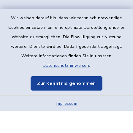
Wir weisen darauf hin, dass wir technisch notwendige
Kontakt
Cookies einsetzen, um eine optimale Darstellung unserer
Website zu ermöglichen. Die Einwilligung zur Nutzung
Barrierefreiheit
weiterer Dienste wird bei Bedarf gesondert abgefragt.
Weitere Informationen finden Sie in unseren
Datenschutz
Datenschutzhinweisen
.
Impressum
Zur Kenntnis genommen
Elektronische Kommunikation
Impressum
Sitemap
Cookie-Einstellungen