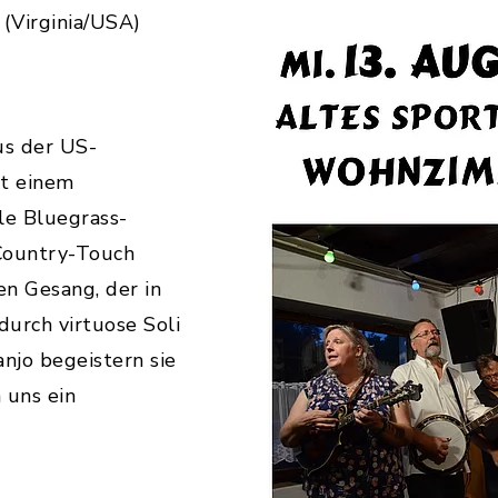
(Virginia/USA)
us der US-
it einem
lle Bluegrass-
Country-Touch
en Gesang, der in
durch virtuose Soli
njo begeistern sie
 uns ein