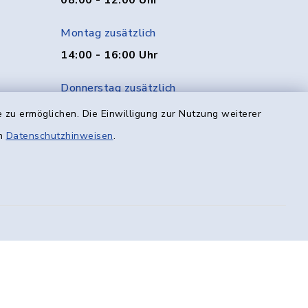
08:00 - 12:00 Uhr
Montag zusätzlich
14:00 - 16:00 Uhr
Donnerstag zusätzlich
14:00 - 18:00 Uhr
 zu ermöglichen. Die Einwilligung zur Nutzung weiterer
en
Datenschutzhinweisen
.
Freitag
08:00 - 12:00 Uhr
efreiheit
Datenschutz
Impressum
munikation
Sitemap