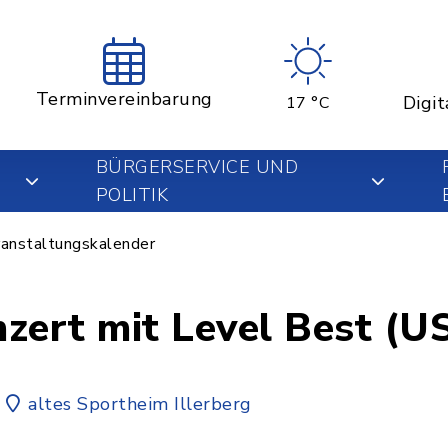
Terminvereinbarung
Digit
17 °C
BÜRGERSERVICE UND
POLITIK
anstaltungskalender
ert mit Level Best (U
altes Sportheim Illerberg