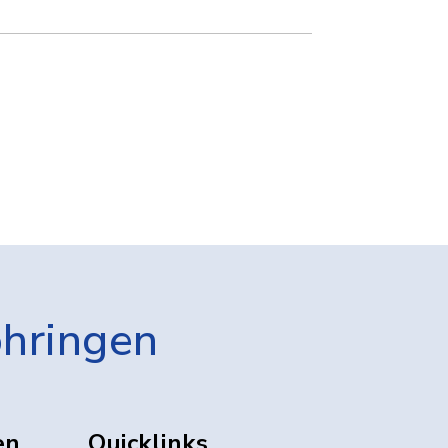
öhringen
en
Quicklinks