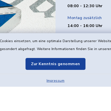
08:00 - 12:30 Uhr
Montag zusätzlich
14:00 - 16:00 Uhr
Donnerstag zusätzlich
Cookies einsetzen, um eine optimale Darstellung unserer Website
14:00 - 18:00 Uhr
 gesondert abgefragt. Weitere Informationen finden Sie in unser
Freitag
Zur Kenntnis genommen
08:00 - 12:00 Uhr
Impressum
Kontakt
Barrier
Elektronische Kom