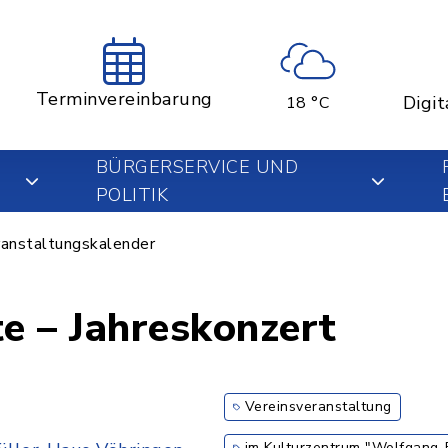
Terminvereinbarung
Digit
18 °C
BÜRGERSERVICE UND
POLITIK
anstaltungskalender
te – Jahreskonzert
Vereinsveranstaltung
im Kulturzentrum "Wolfgang-