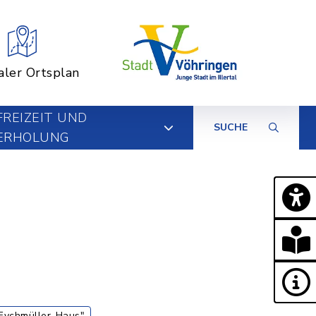
aler Ortsplan
FREIZEIT UND
SUCHE
ERHOLUNG
Eychmüller-Haus"