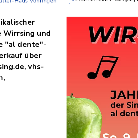
ller-Haus Vöhringen
kalischer
 Wirrsing und
 "al dente"-
erkauf über
ing.de, vhs-
n,