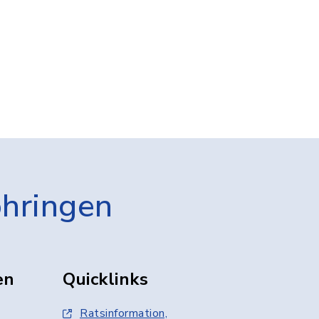
öhringen
en
Quicklinks
Ratsinformation,