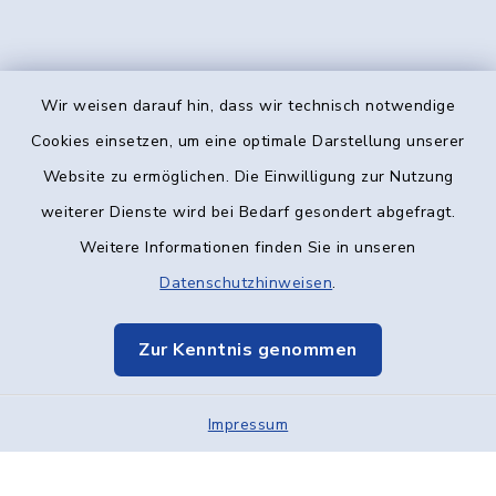
Wir weisen darauf hin, dass wir technisch notwendige
Kontakt
Cookies einsetzen, um eine optimale Darstellung unserer
Website zu ermöglichen. Die Einwilligung zur Nutzung
Barrierefreiheit
weiterer Dienste wird bei Bedarf gesondert abgefragt.
Weitere Informationen finden Sie in unseren
Datenschutz
Datenschutzhinweisen
.
Impressum
Zur Kenntnis genommen
Elektronische Kommunikation
Impressum
Sitemap
Cookie-Einstellungen