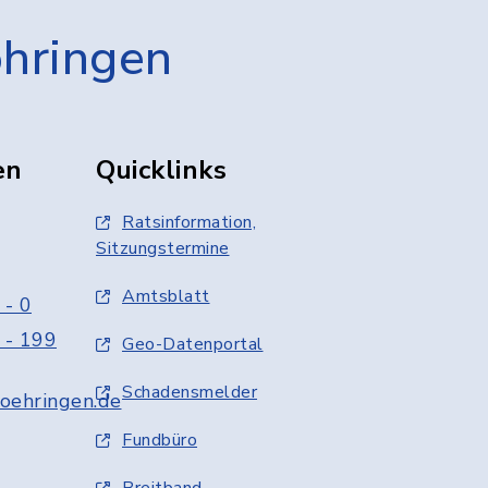
öhringen
en
Quicklinks
Ratsinformation,
Sitzungstermine
Amtsblatt
 - 0
 - 199
Geo-Datenportal
Schadensmelder
oehringen.de
Fundbüro