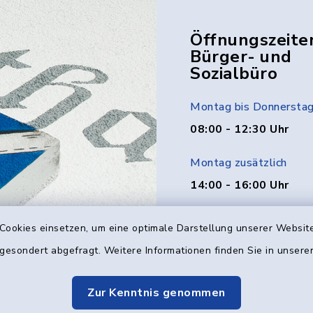
Öffnungszeite
Bürger- und
Sozialbüro
Montag bis Donnersta
08:00 - 12:30 Uhr
Montag zusätzlich
14:00 - 16:00 Uhr
Donnerstag zusätzlich
Cookies einsetzen, um eine optimale Darstellung unserer Website
14:00 - 18:00 Uhr
 gesondert abgefragt. Weitere Informationen finden Sie in unser
Freitag
Zur Kenntnis genommen
08:00 - 12:00 Uhr