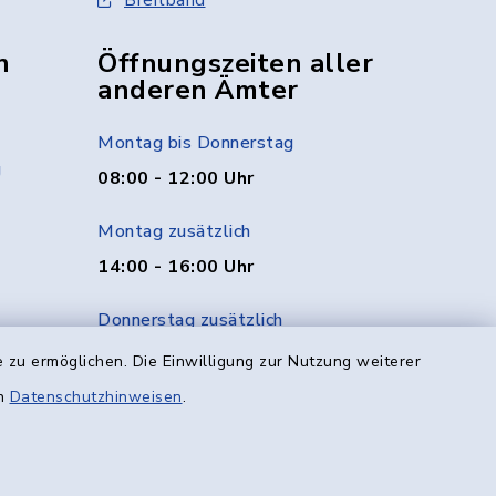
Breitband
n
Öffnungszeiten aller
anderen Ämter
Montag bis Donnerstag
g
08:00 - 12:00 Uhr
Montag zusätzlich
14:00 - 16:00 Uhr
Donnerstag zusätzlich
14:00 - 18:00 Uhr
 zu ermöglichen. Die Einwilligung zur Nutzung weiterer
en
Datenschutzhinweisen
.
Freitag
08:00 - 12:00 Uhr