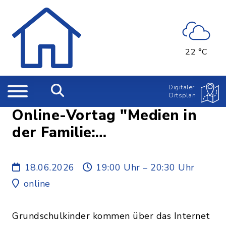
22 °C
Digitaler
Ortsplan
Online-Vortag "Medien in
der Familie:
Infoveranstaltung für
Eltern von 6- bis 10-
18.06.2026
19:00 Uhr – 20:30 Uhr
Jährigen, Schwerpunkt
online
Fake News – Moderne
Lügen und Desinformation"
Grundschulkinder kommen über das Internet