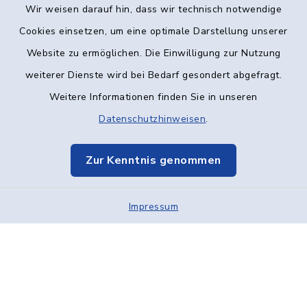
Wir weisen darauf hin, dass wir technisch notwendige
Kontakt
Cookies einsetzen, um eine optimale Darstellung unserer
Website zu ermöglichen. Die Einwilligung zur Nutzung
Barrierefreiheit
weiterer Dienste wird bei Bedarf gesondert abgefragt.
Weitere Informationen finden Sie in unseren
Datenschutz
Datenschutzhinweisen
.
Impressum
Zur Kenntnis genommen
Elektronische Kommunikation
Impressum
Sitemap
Cookie-Einstellungen