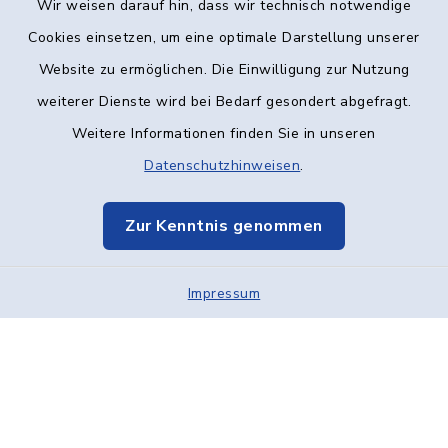
Wir weisen darauf hin, dass wir technisch notwendige
Kontakt
Cookies einsetzen, um eine optimale Darstellung unserer
Website zu ermöglichen. Die Einwilligung zur Nutzung
Barrierefreiheit
weiterer Dienste wird bei Bedarf gesondert abgefragt.
Weitere Informationen finden Sie in unseren
Datenschutz
Datenschutzhinweisen
.
Impressum
Zur Kenntnis genommen
Elektronische Kommunikation
Impressum
Sitemap
Cookie-Einstellungen