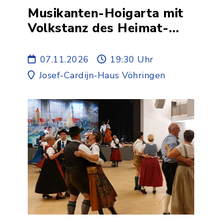
Musikanten-Hoigarta mit
Volkstanz des Heimat-
und Volkstrachtenvereins
D'Illertaler Vöhringen e.V.
07.11.2026
19:30 Uhr
Josef-Cardijn-Haus Vöhringen