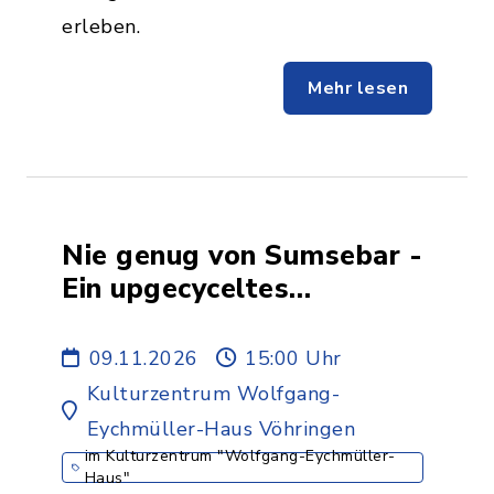
erleben.
Mehr lesen
Nie genug von Sumsebar -
Ein upgecyceltes
Musiktheaterstück über
Nachhaltigkeit und
09.11.2026
15:00 Uhr
Kreativität
Kulturzentrum Wolfgang-
Eychmüller-Haus Vöhringen
im Kulturzentrum "Wolfgang-Eychmüller-
Haus"