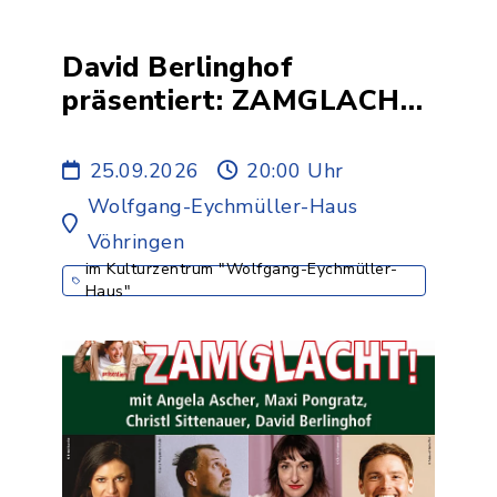
David Berlinghof
präsentiert: ZAMGLACHT!
- mit Christl Sittenauer,
Angela Ascher und Maxi
25.09.2026
20:00 Uhr
Pongratz
Wolfgang-Eychmüller-Haus
Vöhringen
im Kulturzentrum "Wolfgang-Eychmüller-
Haus"