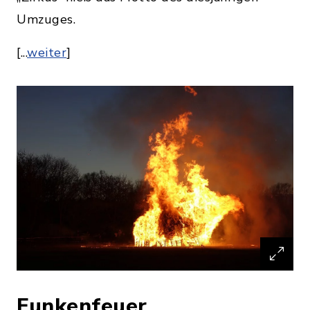
Umzuges.
[...
weiter
]
Funkenfeuer