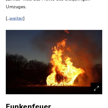
Umzuges.
[...
weiter
]
Funkenfeuer