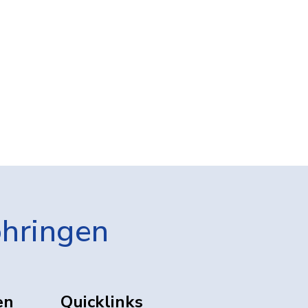
öhringen
en
Quicklinks