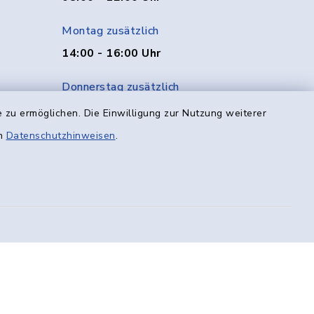
Montag zusätzlich
14:00 - 16:00 Uhr
Donnerstag zusätzlich
14:00 - 18:00 Uhr
 zu ermöglichen. Die Einwilligung zur Nutzung weiterer
en
Datenschutzhinweisen
.
Freitag
08:00 - 12:00 Uhr
efreiheit
Datenschutz
Impressum
munikation
Sitemap