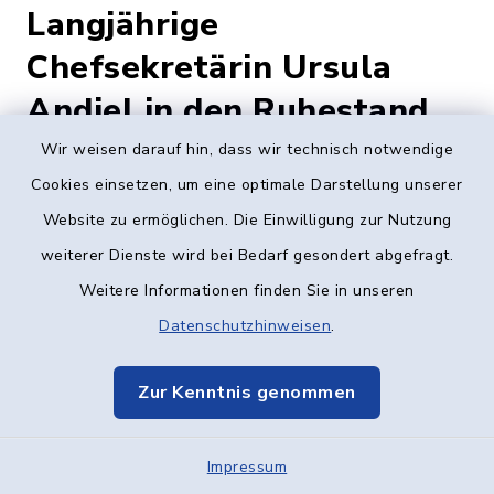
Langjährige
Chefsekretärin Ursula
Andiel in den Ruhestand
verabschiedet
Wir weisen darauf hin, dass wir technisch notwendige
Cookies einsetzen, um eine optimale Darstellung unserer
Website zu ermöglichen. Die Einwilligung zur Nutzung
Langjährige Chefsekretärin Ursula Andiel in
weiterer Dienste wird bei Bedarf gesondert abgefragt.
den Ruhestand verabschiedet
Weitere Informationen finden Sie in unseren
Nach 47 ½ Dienstjahren (!) im Rathaus
Datenschutzhinweisen
.
Vöhringen wurde vor kurzem die langjährige
Chefsekretärin des Bürgermeisters, Frau
Zur Kenntnis genommen
Ursula Andiel, im Kreise zahlreicher
Mitarbeiterinnen und Mitarbeiter der
Impressum
Stadtverwaltung in den Ruhestand