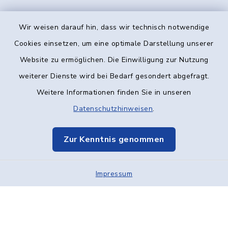
Wir weisen darauf hin, dass wir technisch notwendige
Kontakt
Cookies einsetzen, um eine optimale Darstellung unserer
Website zu ermöglichen. Die Einwilligung zur Nutzung
Barrierefreiheit
weiterer Dienste wird bei Bedarf gesondert abgefragt.
Weitere Informationen finden Sie in unseren
Datenschutz
Datenschutzhinweisen
.
Impressum
Zur Kenntnis genommen
Elektronische Kommunikation
Impressum
Sitemap
Cookie-Einstellungen