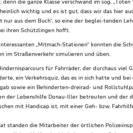
, denn die ganze Klasse verschwand im sog. „Toten 
inlich wichtig und es ist gut, dass wir das hier au
t nur aus dem Buch“, so eine der beglei-tenden Lehr
ei ihren Schützlingen hofft.
 interessanten „Mitmach-Stationen“ konnten die Sch
nen im Straßenverkehr simulieren und üben.
indernisparcours für Fahrräder, der durchaus viel 
erte, ein Verkehrsquiz, das es in sich hatte und bei
ab sowie ein Behinderten-dreirad- und Rollstuhlpa
 der Lebenshilfe Donau-Iller betreuten und der de
schen mit Handicap ist, mit einer Geh- bzw. Fahrhi
at standen die Mitarbeiter der örtlichen Polizeiins