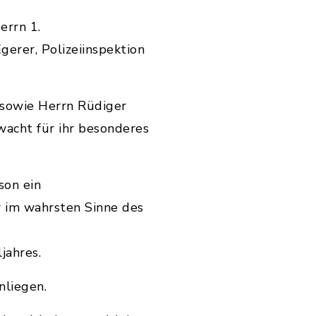
errn 1.
erer, Polizeiinspektion
 sowie Herrn Rüdiger
wacht für ihr besonderes
son ein
r im wahrsten Sinne des
jahres.
nliegen.