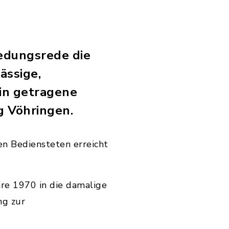
iedungsrede die
ässige,
in getragene
g Vöhringen.
en Bediensteten erreicht
re 1970 in die damalige
ng zur