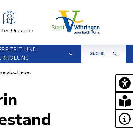
aler Ortsplan
FREIZEIT UND
SUCHE
ERHOLUNG
 verabschiedet
rin
hestand