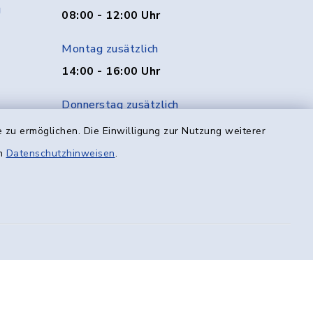
g
08:00 - 12:00 Uhr
Montag zusätzlich
14:00 - 16:00 Uhr
Donnerstag zusätzlich
14:00 - 18:00 Uhr
 zu ermöglichen. Die Einwilligung zur Nutzung weiterer
en
Datenschutzhinweisen
.
Freitag
08:00 - 12:00 Uhr
efreiheit
Datenschutz
Impressum