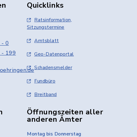
en
Quicklinks
Ratsinformation,
Sitzungstermine
Amtsblatt
 - 0
 - 199
Geo-Datenportal
Schadensmelder
oehringen.de
Fundbüro
Breitband
n
Öffnungszeiten aller
anderen Ämter
Montag bis Donnerstag