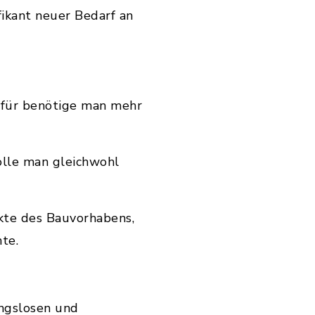
fikant neuer Bedarf an
afür benötige man mehr
olle man gleichwohl
kte des Bauvorhabens,
te.
ungslosen und