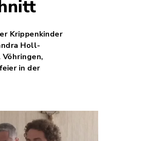
hnitt
er Krippenkinder
ndra Holl-
l Vöhringen,
eier in der