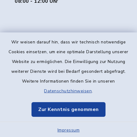
08:00 - 12:00 Uhr
Wir weisen darauf hin, dass wir technisch notwendige
Kontakt
Cookies einsetzen, um eine optimale Darstellung unserer
Website zu ermöglichen. Die Einwilligung zur Nutzung
Barrierefreiheit
weiterer Dienste wird bei Bedarf gesondert abgefragt.
Weitere Informationen finden Sie in unseren
Datenschutz
Datenschutzhinweisen
.
Impressum
Zur Kenntnis genommen
Elektronische Kommunikation
Impressum
Sitemap